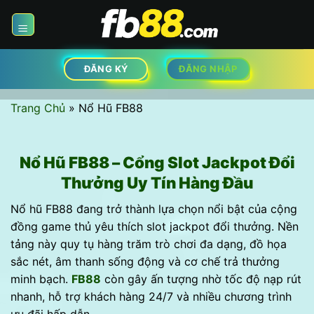
Bỏ
qua
nội
dung
ĐĂNG KÝ
ĐĂNG NHẬP
Trang Chủ
»
Nổ Hũ FB88
Nổ Hũ FB88 – Cổng Slot Jackpot Đổi
Thưởng Uy Tín Hàng Đầu
Nổ hũ FB88 đang trở thành lựa chọn nổi bật của cộng
đồng game thủ yêu thích slot jackpot đổi thưởng. Nền
tảng này quy tụ hàng trăm trò chơi đa dạng, đồ họa
sắc nét, âm thanh sống động và cơ chế trả thưởng
minh bạch.
FB88
còn gây ấn tượng nhờ tốc độ nạp rút
nhanh, hỗ trợ khách hàng 24/7 và nhiều chương trình