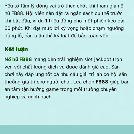
Yếu tố tâm lý đóng vai trò then chốt khi tham gia nổ
hũ FB88. Hội viên nên đặt ra ngân sách cụ thể trước
khi bắt đầu, ví dụ 1 triệu đồng cho một phiên kéo dài
60 phút. Khi đạt mức lời kỳ vọng hoặc chạm ngưỡng
dừng lỗ, cần tuân thủ kỷ luật để bảo toàn vốn.
Kết luận
Nổ hũ FB88
mang đến trải nghiệm slot jackpot trọn
vẹn với chất lượng dịch vụ được đánh giá cao. Sân
chơi này đáp ứng tốt cả nhu cầu giải trí lẫn cơ hội săn
thưởng giá trị cho người chơi. Lựa chọn
FB88
giúp bạn
an tâm tận hưởng game trong môi trường chuyên
nghiệp và minh bạch.