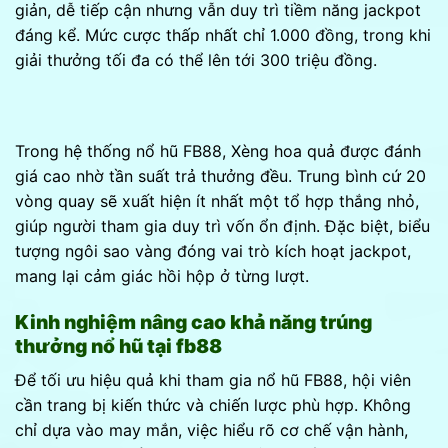
giản, dễ tiếp cận nhưng vẫn duy trì tiềm năng jackpot
đáng kể. Mức cược thấp nhất chỉ 1.000 đồng, trong khi
giải thưởng tối đa có thể lên tới 300 triệu đồng.
Trong hệ thống nổ hũ FB88, Xèng hoa quả được đánh
giá cao nhờ tần suất trả thưởng đều. Trung bình cứ 20
vòng quay sẽ xuất hiện ít nhất một tổ hợp thắng nhỏ,
giúp người tham gia duy trì vốn ổn định. Đặc biệt, biểu
tượng ngôi sao vàng đóng vai trò kích hoạt jackpot,
mang lại cảm giác hồi hộp ở từng lượt.
Kinh nghiệm nâng cao khả năng trúng
thưởng nổ hũ tại fb88
Để tối ưu hiệu quả khi tham gia nổ hũ FB88, hội viên
cần trang bị kiến thức và chiến lược phù hợp. Không
chỉ dựa vào may mắn, việc hiểu rõ cơ chế vận hành,