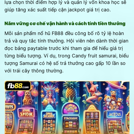
lựa chọn thời điểm hợp lý và quản lý vốn khoa học sẽ
giúp tăng xác suất tiếp cận jackpot giá trị cao.
Nắm vững cơ chế vận hành và cách tính tiền thưởng
Mỗi sản phẩm nổ hũ FB88 đều công bố rõ tỷ lệ hoàn
trả và quy tắc tính thưởng. Hội viên nên dành thời gian
đọc bảng paytable trước khi tham gia để hiểu giá trị
từng biểu tượng. Ví dụ, trong Candy fruit samurai, biểu
tượng Samurai có hệ số trả thưởng cao gấp 10 lần so
với trái cây thông thường.