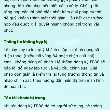
nhưng dễ khắc phục nếu biết cách xử lý. Chúng tôi
tổng hợp các lỗi phổ biến nhất kèm giải pháp cụ thể
để quý khách tránh mất thời gian. Hầu hết các trường
hợp đều được giải quyết nhanh chóng chỉ trong vài
phút.
Thông tin không hợp lệ
Lỗi này xảy ra khi quý khách nhập sai định dạng số
điện thoại (thiếu mã vùng 84 hoặc nhập chữ cái),
email không đúng cú pháp. Hệ thống đăng ký FB88 sẽ
báo lỗi đỏ ngay lập tức và yêu cầu chỉnh sửa. Giải
pháp đơn giản là kiểm tra lại từng trường thông tin và
nhập chính xác theo hướng dẫn hiển thị trên màn hình
để hoàn tất.
Tên tài khoản bị trùng
Khi tên đăng ký FB88 đã có người sử dụng, hệ thống