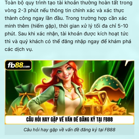
Toàn bộ quy trình tạo tài khoản thường hoàn tất trong
vòng 2-3 phút nếu thông tin chính xác và xác thực
thành công ngay lần đầu. Trong trường hợp cần xác
minh thêm (hiếm gặp), thời gian xử lý tối đa chỉ 5-10
phút. Sau khi xác nhận, tài khoản được kích hoạt tức
thì và quý khách có thể đăng nhập ngay để khám phá
các dịch vụ.
Câu hỏi hay gặp về vấn đề đăng ký tại FB88