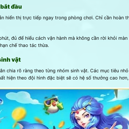
 bắt đầu
n hiển thị trực tiếp ngay trong phòng chơi. Chỉ cần hoà
phút, đủ để hiểu cách vận hành mà không cần rời khỏi màn h
 hạn chế thao tác thừa.
sinh vật
n chia rõ ràng theo từng nhóm sinh vật. Các mục tiêu nh
uất hiện theo đội hình đặc biệt sẽ có hệ số thưởng cao hơn, 