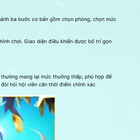
n thành ba bước cơ bản gồm chọn phòng, chọn mức
ình chơi. Giao diện điều khiển được bố trí gọn
ỏ thường mang lại mức thưởng thấp, phù hợp để
đòi hỏi hội viên căn thời điểm chính xác.