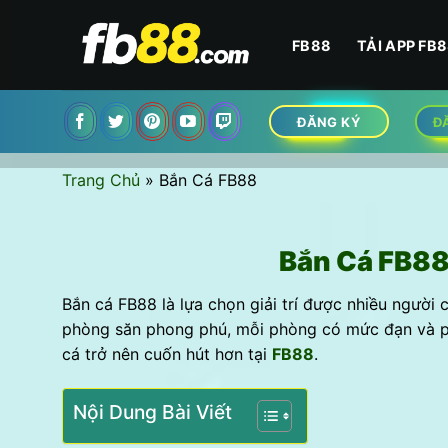
Bỏ
qua
FB88
TẢI APP FB
nội
dung
ĐĂNG KÝ
Đ
Trang Chủ
»
Bắn Cá FB88
Bắn Cá FB88
Bắn cá FB88 là lựa chọn giải trí được nhiều người 
phòng săn phong phú, mỗi phòng có mức đạn và ph
cá trở nên cuốn hút hơn tại
FB88
.
Nội Dung Bài Viết