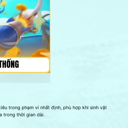
êu trong phạm vi nhất định, phù hợp khi sinh vật
a trong thời gian dài.