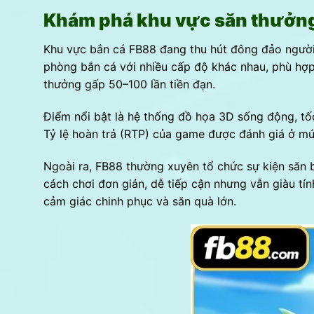
Khám phá khu vực săn thưởng
Khu vực bắn cá FB88 đang thu hút đông đảo người t
phòng bắn cá với nhiều cấp độ khác nhau, phù hợp 
thưởng gấp 50–100 lần tiền đạn.
Điểm nổi bật là hệ thống đồ họa 3D sống động, tốc
Tỷ lệ hoàn trả (RTP) của game được đánh giá ở m
Ngoài ra, FB88 thường xuyên tổ chức sự kiện săn b
cách chơi đơn giản, dễ tiếp cận nhưng vẫn giàu tín
cảm giác chinh phục và săn quà lớn.