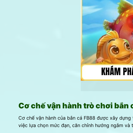
Cơ chế vận hành trò chơi bắn 
Cơ chế vận hành của bắn cá FB88 được xây dựng th
việc lựa chọn mức đạn, căn chỉnh hướng ngắm và t