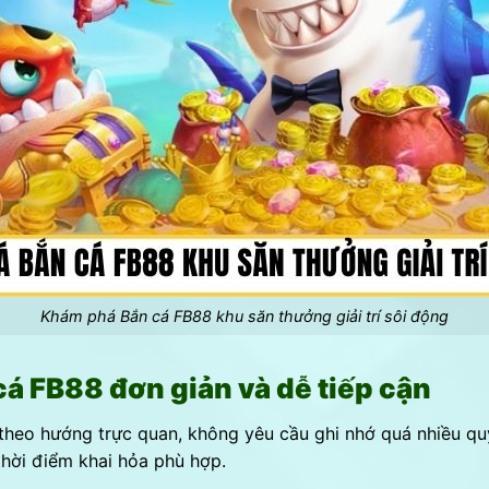
Khám phá Bắn cá FB88 khu săn thưởng giải trí sôi động
cá FB88 đơn giản và dễ tiếp cận
eo hướng trực quan, không yêu cầu ghi nhớ quá nhiều quy
hời điểm khai hỏa phù hợp.