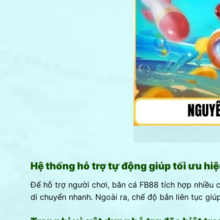
Hệ thống hỗ trợ tự động giúp tối ưu hi
Để hỗ trợ người chơi, bắn cá FB88 tích hợp nhiều
di chuyển nhanh. Ngoài ra, chế độ bắn liên tục giúp 