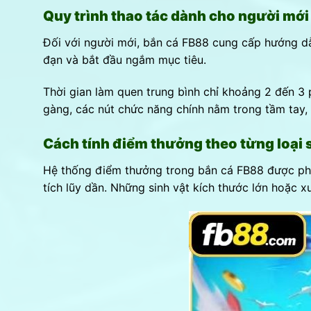
Quy trình thao tác dành cho người mới
Đối với người mới, bắn cá FB88 cung cấp hướng dẫ
đạn và bắt đầu ngắm mục tiêu.
Thời gian làm quen trung bình chỉ khoảng 2 đến 3 
gàng, các nút chức năng chính nằm trong tầm tay,
Cách tính điểm thưởng theo từng loại 
Hệ thống điểm thưởng trong bắn cá FB88 được phâ
tích lũy dần. Những sinh vật kích thước lớn hoặc x