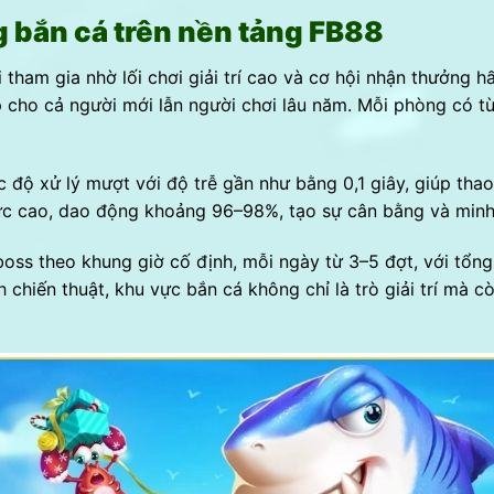
 bắn cá trên nền tảng FB88
ham gia nhờ lối chơi giải trí cao và cơ hội nhận thưởng 
cho cả người mới lẫn người chơi lâu năm. Mỗi phòng có từ 
 độ xử lý mượt với độ trễ gần như bằng 0,1 giây, giúp tha
ức cao, dao động khoảng 96–98%, tạo sự cân bằng và minh 
oss theo khung giờ cố định, mỗi ngày từ 3–5 đợt, với tổng 
h chiến thuật, khu vực bắn cá không chỉ là trò giải trí mà 