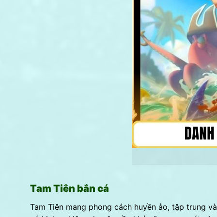
Tam Tiên bắn cá
Tam Tiên mang phong cách huyền ảo, tập trung vào 