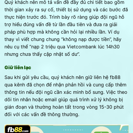
Quý khách nên mô tả vấn đề đầy đủ chi tiết bao gồm
thời gian xảy ra sự cố, thiết bị sử dụng và các bước đã
thực hiện trước đó. Trình bày rõ ràng giúp đội ngũ hỗ
trợ hiểu đúng vấn đề từ lần đầu tiên và đưa ra giải
pháp phù hợp mà không cần hỏi lại nhiều lần. Ví dụ
thay vì viết chung chung “không nạp được tiền”, hãy
nêu cụ thể “nạp 2 triệu qua Vietcombank lúc 14h30
nhưng chưa thấy cập nhật số dư”.
Giữ liên lạc
Sau khi gửi yêu cầu, quý khách nên giữ liên hệ fb88
qua kênh đã chọn để nhận phản hồi và cung cấp thêm
thông tin nếu đội ngũ cần xác minh bổ sung. Việc theo
dõi tin nhắn hoặc email giúp quá trình xử lý không bị
gián đoạn và thường hoàn tất trong vòng 15-30 phút
đối với các vấn đề thông thường.