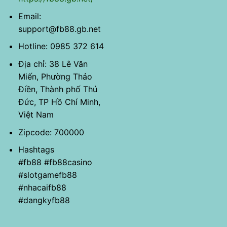
Email:
support@fb88.gb.net
Hotline: 0985 372 614
Địa chỉ: 38 Lê Văn
Miến, Phường Thảo
Điền, Thành phố Thủ
Đức, TP Hồ Chí Minh,
Việt Nam
Zipcode: 700000
Hashtags
#fb88 #fb88casino
#slotgamefb88
#nhacaifb88
#dangkyfb88