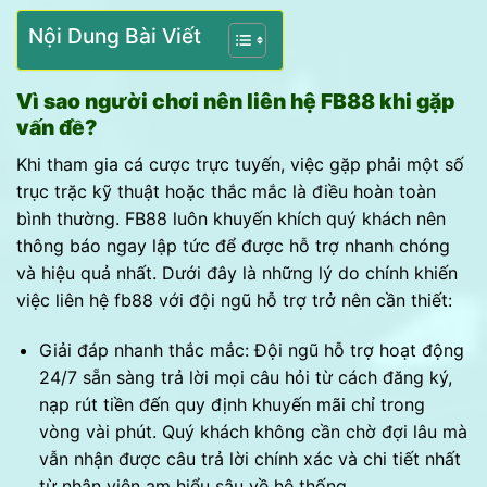
Nội Dung Bài Viết
Vì sao người chơi nên liên hệ FB88 khi gặp
vấn đề?
Khi tham gia cá cược trực tuyến, việc gặp phải một số
trục trặc kỹ thuật hoặc thắc mắc là điều hoàn toàn
bình thường. FB88 luôn khuyến khích quý khách nên
thông báo ngay lập tức để được hỗ trợ nhanh chóng
và hiệu quả nhất. Dưới đây là những lý do chính khiến
việc liên hệ fb88 với đội ngũ hỗ trợ trở nên cần thiết:
Giải đáp nhanh thắc mắc: Đội ngũ hỗ trợ hoạt động
24/7 sẵn sàng trả lời mọi câu hỏi từ cách đăng ký,
nạp rút tiền đến quy định khuyến mãi chỉ trong
vòng vài phút. Quý khách không cần chờ đợi lâu mà
vẫn nhận được câu trả lời chính xác và chi tiết nhất
từ nhân viên am hiểu sâu về hệ thống.