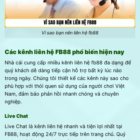
Vì sao bạn nên liên hệ fb88
Các kênh liên hệ FB88 phổ biến hiện nay
Nhà cái cung cấp nhiều kênh liên hệ fb88 đa dạng để
quý khách dễ dàng tiếp cận hỗ trợ bất kỳ lúc nào
trong ngày. Chúng tôi thiết kế các kênh này sao cho
phù hợp với thói quen sử dụng của người chơi Việt
Nam, đảm bảo phản hồi nhanh chóng và chuyên
nghiệp.
Live Chat
Live Chat là kênh liên hệ nhanh và tiện lợi nhất tại
FB88, hoạt động 24/7 trực tiếp trên trang chủ. Quý